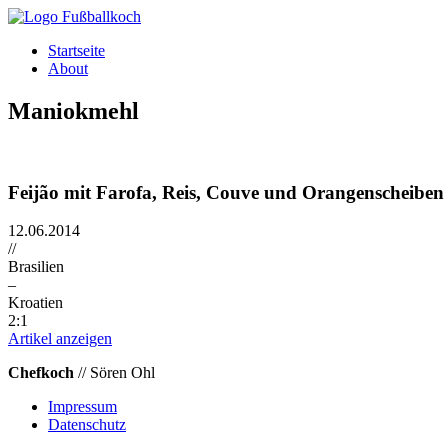
Direkt zum Inhalt
Startseite
About
Maniokmehl
Feijão mit Farofa, Reis, Couve und Orangenscheiben
12.06.2014
//
Brasilien
–
Kroatien
2:1
Artikel anzeigen
Chefkoch
// Sören Ohl
Impressum
Datenschutz